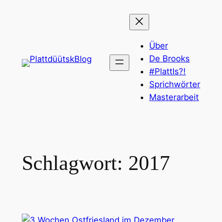
Zum
Inhalt
springen
Über
De Brooks
#PlattIs?!
Sprichwörter
Masterarbeit
Schlagwort:
2017