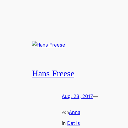
Hans Freese
Aug. 23, 2017
—
Anna
von
in
Dat is