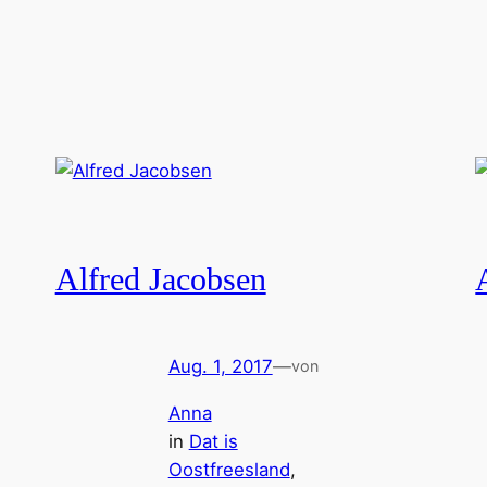
Alfred Jacobsen
Aug. 1, 2017
—
von
Anna
in
Dat is
Oostfreesland
, 