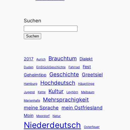
Suchen
Suchen
Brauchtum
2017
Dialekt
Aurich
Fest
Duden
EinStückGeschichte
Fahrrad
Geschichte
Greetsiel
Geheimtipp
Hochdeutsch
Hamburg
Häuptlinge
Kultur
Jugend
Kette
Leyhörn
Maibaum
Mehrsprachigkeit
Marienhafe
meine Sprache
mein Ostfriesland
Moin
Moordorf
Natur
Niederdeutsch
Osterfeuer