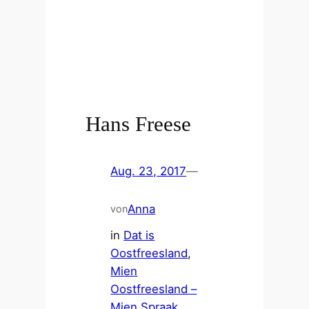
Hans Freese
Aug. 23, 2017
—
Anna
von
in
Dat is
Oostfreesland
, 
Mien
Oostfreesland –
Mien Spraak