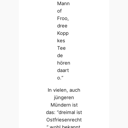
Mann
of
Froo,
dree
Kopp
kes
Tee
de
hören
daart
o.“
In vielen, auch
jüngeren
Mündern ist
das: “dreimal ist
Ostfriesenrecht
“ wohl bekannt.