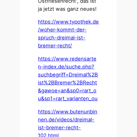
Ostfriesenrecht“, das ist
ja jetzt was ganz neues!
https://www.typothek.de
/woher-kommt-der-
spruch-dreimal-ist-
bremer-recht/
https://www.redensarte
n-index.de/suche.php?
suchbegriff=Dreimal%2B
ist%2BBremer%2BRecht
&gawoe=an&sp0=rart_o
u&sp1=rart_varianten_ou
https://www.butenunbin
nen.de/videos/dreimal-
ist-bremer-recht-
102.html