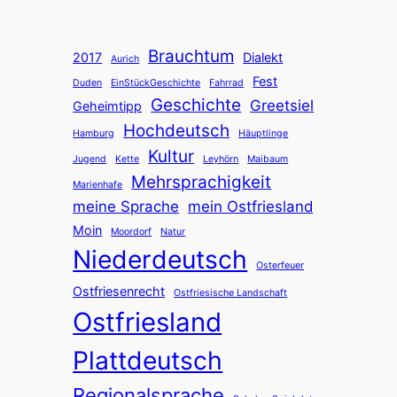
Brauchtum
2017
Dialekt
Aurich
Fest
Duden
EinStückGeschichte
Fahrrad
Geschichte
Greetsiel
Geheimtipp
Hochdeutsch
Hamburg
Häuptlinge
Kultur
Jugend
Kette
Leyhörn
Maibaum
Mehrsprachigkeit
Marienhafe
meine Sprache
mein Ostfriesland
Moin
Moordorf
Natur
Niederdeutsch
Osterfeuer
Ostfriesenrecht
Ostfriesische Landschaft
Ostfriesland
Plattdeutsch
Regionalsprache