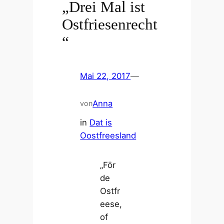
„Drei Mal ist
Ostfriesenrecht
“
Mai 22, 2017
—
Anna
von
in
Dat is
Oostfreesland
„För
de
Ostfr
eese,
of