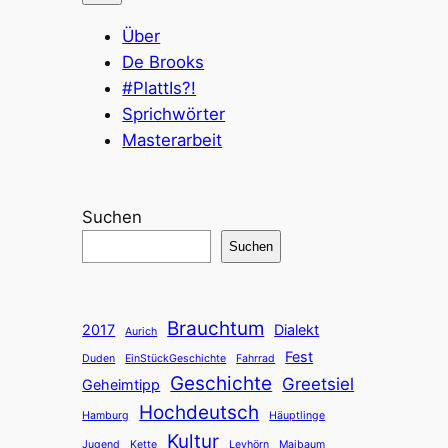
Über
De Brooks
#PlattIs?!
Sprichwörter
Masterarbeit
Suchen
Suchen
Brauchtum
2017
Dialekt
Aurich
Fest
Duden
EinStückGeschichte
Fahrrad
Geschichte
Greetsiel
Geheimtipp
Hochdeutsch
Hamburg
Häuptlinge
Kultur
Jugend
Kette
Leyhörn
Maibaum