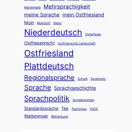
Mehrsprachigkeit
Marienhafe
meine Sprache
mein Ostfriesland
Moin
Moordorf
Natur
Niederdeutsch
Osterfeuer
Ostfriesenrecht
Ostfriesische Landschaft
Ostfriesland
Plattdeutsch
Regionalsprache
Schule
Spielplatz
Sprache
Sprachgeschichte
Sprachpolitik
Spreekworden
Standardsprache
Tee
Tourismus
VnDS
Wattenmeer
Wörterbuch