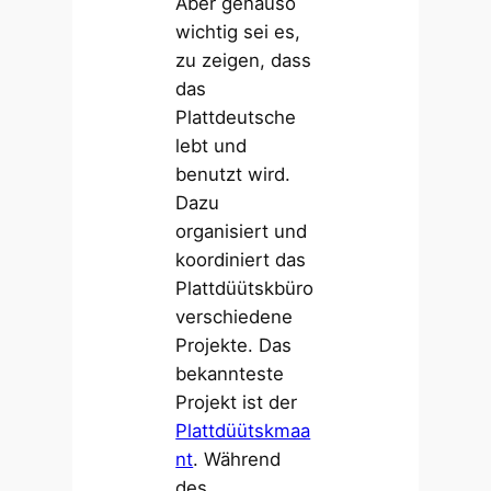
Aber genauso
wichtig sei es,
zu zeigen, dass
das
Plattdeutsche
lebt und
benutzt wird.
Dazu
organisiert und
koordiniert das
Plattdüütskbüro
verschiedene
Projekte. Das
bekannteste
Projekt ist der
Plattdüütskmaa
nt
. Während
des