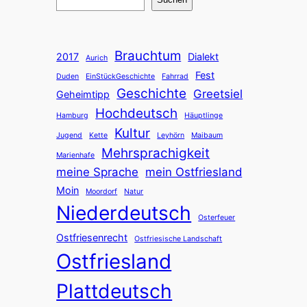
Brauchtum
2017
Dialekt
Aurich
Fest
Duden
EinStückGeschichte
Fahrrad
Geschichte
Greetsiel
Geheimtipp
Hochdeutsch
Hamburg
Häuptlinge
Kultur
Jugend
Kette
Leyhörn
Maibaum
Mehrsprachigkeit
Marienhafe
meine Sprache
mein Ostfriesland
Moin
Moordorf
Natur
Niederdeutsch
Osterfeuer
Ostfriesenrecht
Ostfriesische Landschaft
Ostfriesland
Plattdeutsch