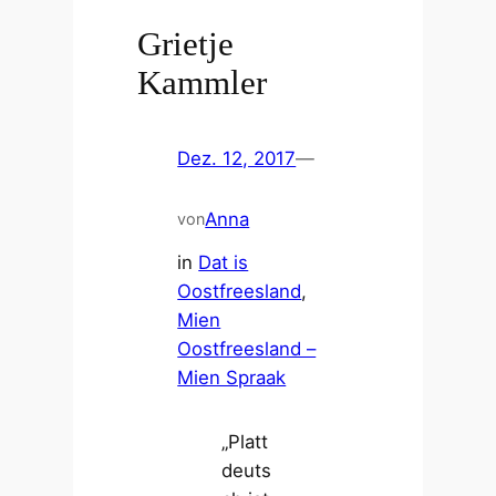
Grietje
Kammler
Dez. 12, 2017
—
Anna
von
in
Dat is
Oostfreesland
, 
Mien
Oostfreesland –
Mien Spraak
„Platt
deuts