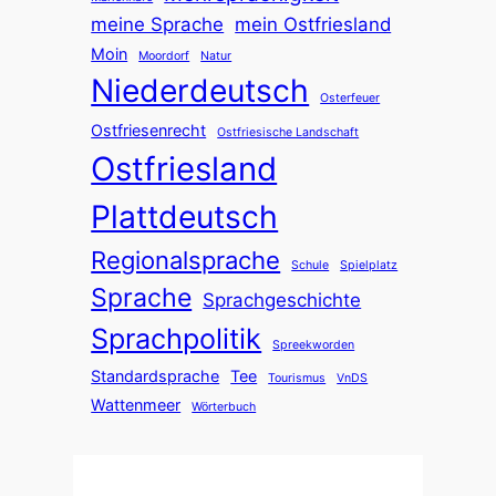
meine Sprache
mein Ostfriesland
Moin
Moordorf
Natur
Niederdeutsch
Osterfeuer
Ostfriesenrecht
Ostfriesische Landschaft
Ostfriesland
Plattdeutsch
Regionalsprache
Schule
Spielplatz
Sprache
Sprachgeschichte
Sprachpolitik
Spreekworden
Standardsprache
Tee
Tourismus
VnDS
Wattenmeer
Wörterbuch