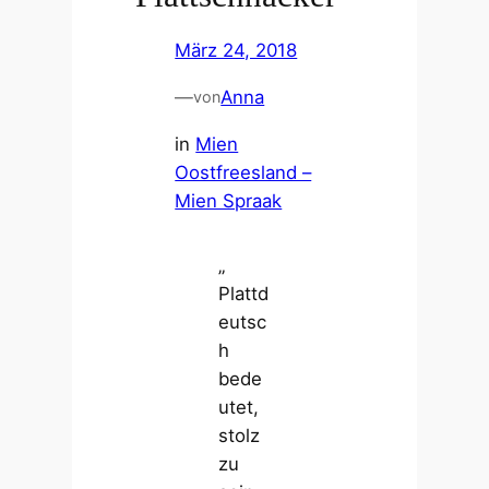
März 24, 2018
—
Anna
von
in
Mien
Oostfreesland –
Mien Spraak
„
Plattd
eutsc
h
bede
utet,
stolz
zu