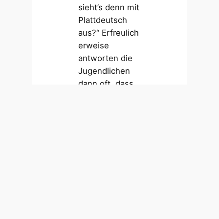
sieht’s denn mit
Plattdeutsch
aus?“ Erfreulich
erweise
antworten die
Jugendlichen
dann oft, dass
sie durchaus
ein bisschen
mit ihren
Freunden
sprechen. Es
reiche
bestimmt nicht
immer für
ganze
Unterhaltungen