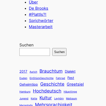
Über
De Brooks
#PlattIs?!
Sprichwörter
Masterarbeit
Suchen
Suchen
Brauchtum
2017
Dialekt
Aurich
Fest
Duden
EinStückGeschichte
Fahrrad
Geschichte
Greetsiel
Geheimtipp
Hochdeutsch
Hamburg
Häuptlinge
Kultur
Jugend
Kette
Leyhörn
Maibaum
Mehrsprachigkeit
Marienhafe