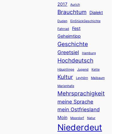
2017
Aurich
Brauchtum
Dialekt
Duden
EinStückGeschichte
Fest
Fahrrad
Geheimtipp
Geschichte
Greetsiel
Hamburg
Hochdeutsch
Häuptlinge
Jugend
Kette
Kultur
Leyhörn
Maibaum
Marienhafe
Mehrsprachigkeit
meine Sprache
mein Ostfriesland
Moin
Moordorf
Natur
Niederdeut