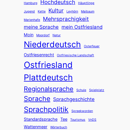
Hochdeutsch
Hamburg
Häuptlinge
Kultur
Jugend
Kette
Leyhörn
Maibaum
Mehrsprachigkeit
Marienhafe
meine Sprache
mein Ostfriesland
Moin
Moordorf
Natur
Niederdeutsch
Osterfeuer
Ostfriesenrecht
Ostfriesische Landschaft
Ostfriesland
Plattdeutsch
Regionalsprache
Schule
Spielplatz
Sprache
Sprachgeschichte
Sprachpolitik
Spreekworden
Standardsprache
Tee
Tourismus
VnDS
Wattenmeer
Wörterbuch